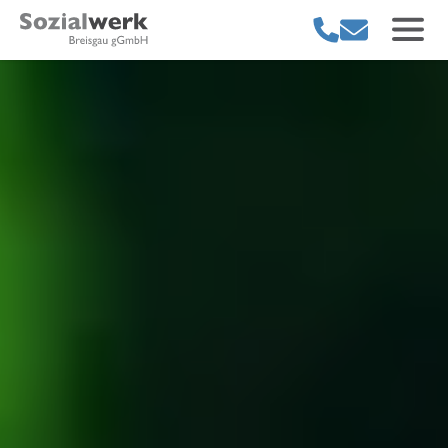
Sozialwerk Breisgau
Rufe uns an.
Schreibe uns