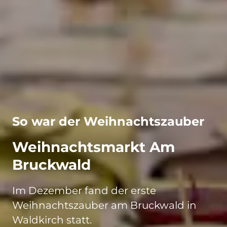
So war der Weihnachtszauber
Weihnachtsmarkt Am
Bruckwald
Im Dezember fand der erste
Weihnachtszauber am Bruckwald in
Waldkirch statt.