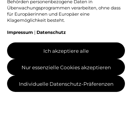
Behörden personenbezogene Daten in
Überwachungsprogrammen verarbeiten, ohne dass
für Europäerinnen und Europäer eine
Klagemöglichkeit besteht.
Impressum
|
Datenschutz
Ich akzeptiere alle
Nur essenzielle Cookies akzeptieren
Individuelle Datenschutz-Präferenzen
Haus Tobias
Sozialwerk
Am 09.12.23 fand der Weihnachtsmarkt
"Am Bruckwald" statt.